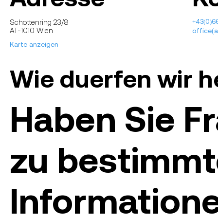
Schottenring 23/8
+43(0)6
AT-1010 Wien
office(
Karte anzeigen
Wie duerfen wir h
Haben Sie F
zu bestimmt
Informatione