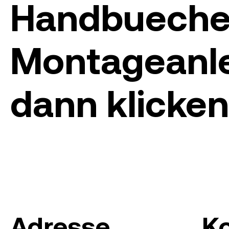
Handbueche
Montageanle
dann klicken
Adresse
K