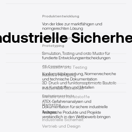
Produktentwicklung
Von der Idee zur marktfähigen und
normgerechten Lösung
ndustrielle Sicherhe
Inkrementell und disruptiv
Prototyping
Simulation, Testing und erste Muster für
fundierte Entwicklungsentscheidungen
CE Compliance
Simulation und Testing
Konformitätsbewertung, Normenrecherche
Additive Fertigung
und technische Dokumentation
3D-Druck und funktionsoptimierte Bauteile
aus Kunststoffen und Metallen
Industrielle Sicherheit
Explosionsschutz
Metalle und Kunststoffe
ATEX-Gefahrenanalysen und
Marketing
Dokumentation für sichere industrielle
Anlagen
Technische Produkte und Projekte
verständlich in den Wettbewerb bringen
Industrielle Sicherheit
Vertrieb und Design